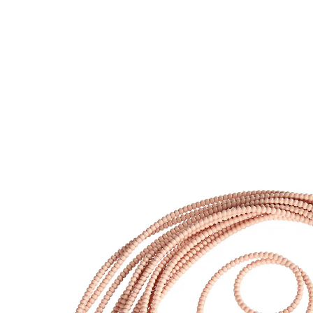
€ 9,99
incl. btw en plus
Verzendkosten
€ 8,99
slechts
vanaf
2
stuks
1
In het Winkelmandje
Leverbaar binnen 4-5 werkdagen
Eenvoudig en flexibel rolletjes opbinden!
Superhandig om vlees- of koolrolletjes te maken: u
wikkelt het rekbare koord eromheen en steekt het