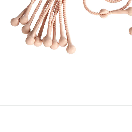
uiteinde door het oogje. Steeds opnieuw te gebruiken!
Vaatwasserbestendig en hittebestendig tot +230°C.
Materiaal: silicone
Lengte elk 35 cm
12 stuks
Details
Opmerkingen & producent
Beoordelingen