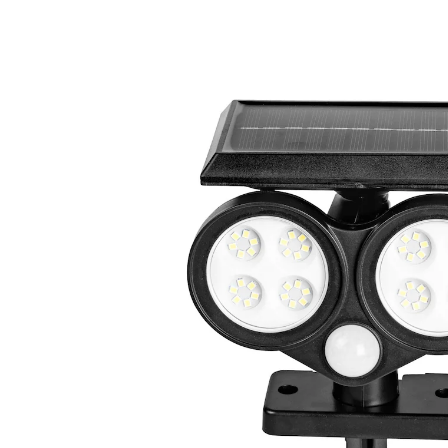
€ 15,99
incl. btw en plus
Verzendkosten
€ 9,99
slechts
vanaf
2
stuks
1
In het Winkelmandje
Leverbaar binnen 4-5 werkdagen
Gevaar meteen gespot!
eenvoudig te monteren aan de wand of
met grondpen
vast licht of met bewegingssensor