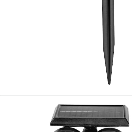
Tast u ’s nachts in het duister? Met deze solarspot
zorgt u vanaf nu voor meer veiligheid. Het felle licht
zorgt voor een betrouwbare verlichting van uw paden,
opritten of tuin. Met vast licht of bewegingssensor.
Informatie over de batterijen:
Incl. batterijen. (Lithiumionaccu x 1)
Details
Opmerkingen & producent
Beoordelingen