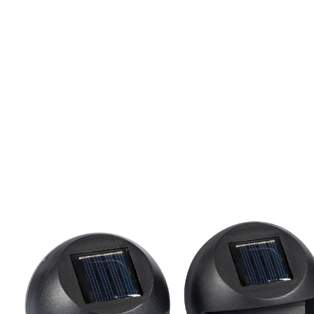
€ 15,99
incl. btw en plus
Verzendkosten
€ 9,99
slechts
vanaf
2
stuks
1
Stuur mij een melding
Momenteel niet leverbaar
Energiezuinig – een reden om te stralen!
voor meer veiligheid rondom uw huis
Om ervoor te zorgen dat u ­buiten niet in het donker
hoeft te tasten, presenteren we deze veelzijdige spots