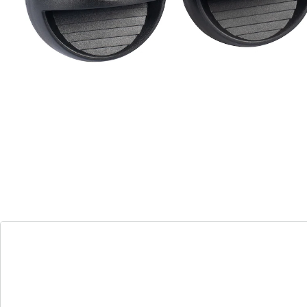
op zonne-­energie. Ze zijn ideaal voor het verlichten van
paden, opritten en tuinen en zorgen voor een warme,
uitnodigende sfeer. Incl. montagemateriaal.
Informatie over de batterijen:
Incl. batterijen. (AAA Micro x 3)
Details
Opmerkingen & producent
Beoordelingen