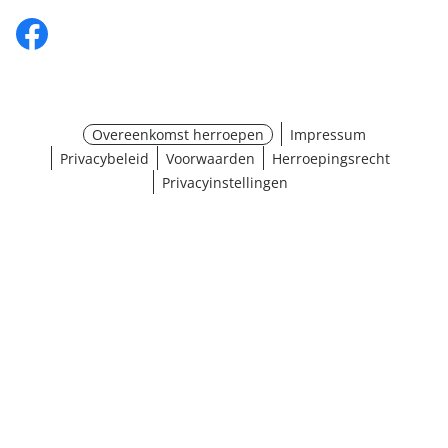
Overeenkomst herroepen
Impressum
Privacybeleid
Voorwaarden
Herroepingsrecht
Privacyinstellingen
¹ Klik hier voor de inwisselvoorwaarden