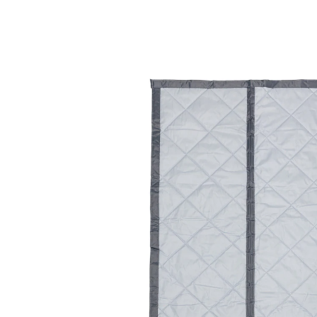
€ 24,99
incl. btw en plus
Verzendkosten
In het Winkelmandje
Leverbaar binnen 4-5 werkdagen
Zeg vaarwel tegen tocht!
Gaat automatisch dicht dankzij magneten
Zorgt in de zomer voor een koele
kamertemperatuur
In de winter blijft de warme lucht binnen
Dit thermogordijn voor balkon- en terrasdeuren is de
automatische klimaatbewaker van uw woning: de