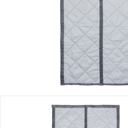
zijkanten sluiten puur dankzij magneetkracht! Zo blijft
in de winter de kou buiten en in de zomer de hitte en is
de binnenlucht altijd aangenaam. Beschermt
bovendien tegen tocht. Eenvoudig te bevestigen
dankzij klittenband.
Details
Opmerkingen & producent
Beoordelingen