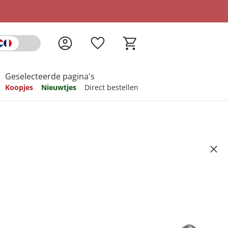
Geselecteerde pagina's
Koopjes
Nieuwtjes
Direct bestellen
pireren
pireren
pireren
pireren
pireren
5
ndkosten