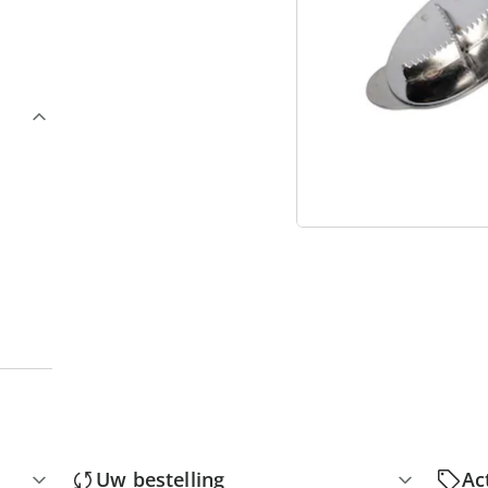
3
“
Uw bestelling
Ac