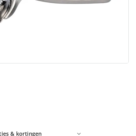
 redenen voor
Huis & Comfort”
Gratis kopen op rekening
Gratis retour
Geen minimaal bestelbedrag
ties & kortingen