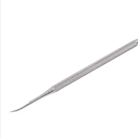
Catalogus aanvragen
We zijn er voor u
Servicehotline