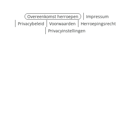
Overeenkomst herroepen
Impressum
Privacybeleid
Voorwaarden
Herroepingsrecht
Privacyinstellingen
¹ Klik hier voor de inwisselvoorwaarden
Sluiten