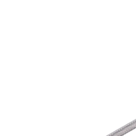
€ 9,99
incl. btw en plus
Verzendkosten
In het Winkelmandje
Leverbaar binnen 4-5 werkdagen
diverse functies
makkelijk te bedienen
Voor een aangename, veilige behandeling van
ingegroeide teennagels. Daarmee kunnen de hoeken
van de nagels probleemloos worden gereinigd en
gekort. Hoogwaardig verwerkt.