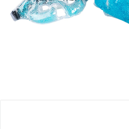
spieren
koude kan bijv. ontstekingen verlichten
gelballetjes
Koude bij ontstekingen, warmte bij gespannen spieren
– dit gelkompres kan altijd hulp bieden! Gewoon in de
magnetron of in heet water dan wel in de vriezer
leggen en het kompres is klaar voor gebruik. Dankzij de
verstelbare klittenband past de gordel zich moeiteloos
aan de taille, rug of buik aan – voor gerichte
verzachting precies waar het nodig is.
Details
Opmerkingen & producent