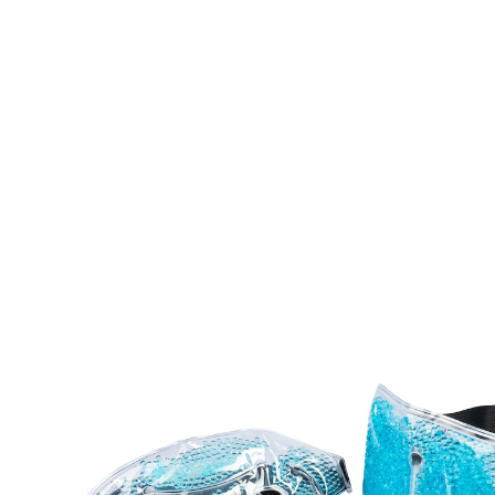
€ 18,99
incl. btw en plus
Verzendkosten
In het Winkelmandje
Leverbaar binnen 4-5 werkdagen
Weldadig en veelzijdig!
GRATIS: Verkoelend en verwarmend
oogmasker – weldadig bij migraine enz.
verwarmend en verkoelend
Herbruikbaar
veelzijdige pijnbehandeling
warmte kan bijv. helpen bij gespannen