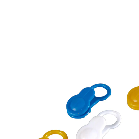
€ 4,99
incl. btw en plus
Verzendkosten
In het Winkelmandje
Leverbaar binnen 4-5 werkdagen
Hangen prachtig aan de wand!
gewoon vastklikken
Het lusje is afgescheurd of er zit helemaal geen aan?
Met deze praktische clips kunt u nu heel eenvoudig
handdoeken, theedoeken e.d. ophangen. Gewoon
vastklikken – klaar! In 3 verschillende kleuren. Zuignap
niet meegeleverd.