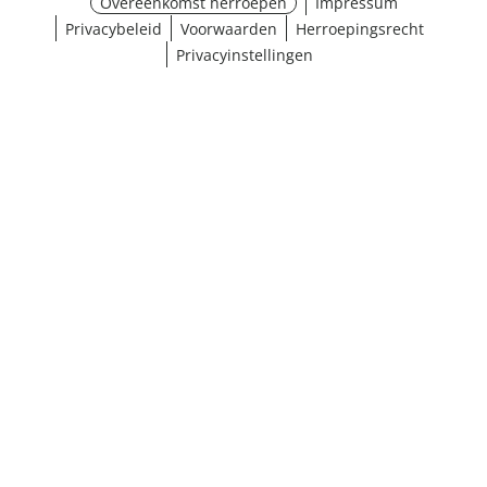
Overeenkomst herroepen
Impressum
Privacybeleid
Voorwaarden
Herroepingsrecht
Privacyinstellingen
¹ Klik hier voor de inwisselvoorwaarden
Sluiten