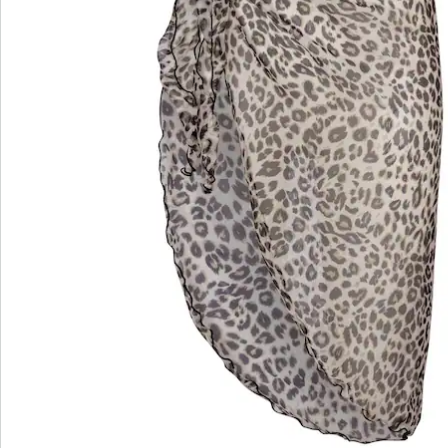
Of het nu gaat om elegante basics of trendy
highlights: wedolina staat voor modieuze
verscheidenheid, comfortabele pasvormen en een
faire prijs-kwaliteitverhouding. Elk stuk flatteert het
figuur en benadrukt je persoonlijkheid - voor een
zelfverzekerd gevoel, elke dag.
Nu ontdekken
Ontdek de juiste wonderwalk schoen voor elke
outfit