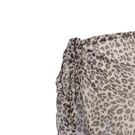
€ 10,99
incl. btw en plus
Verzendkosten
In het Winkelmandje
Leverbaar binnen 4-5 werkdagen
Heupsjaal ook te dragen als bandana
Modieus accessoire voor de zomer: met deze
heupsjaal met trendy luipaardmotief ziet u er in een
handomdraai slanker uit en maakt u tegelijkertijd uw
zwemoutfit op stijlvolle wijze compleet.
Details