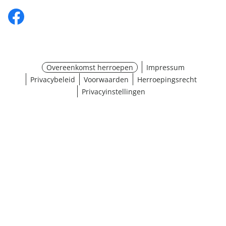
Overeenkomst herroepen
Impressum
Privacybeleid
Voorwaarden
Herroepingsrecht
Privacyinstellingen
¹ Klik hier voor de inwisselvoorwaarden