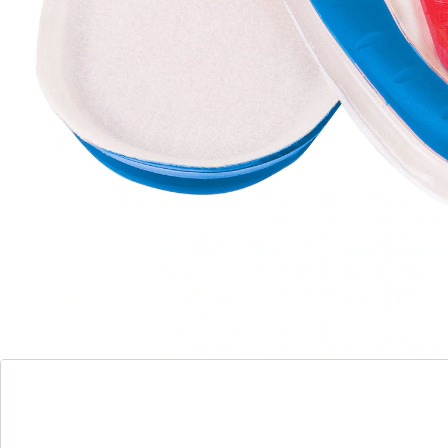
past ook op elegante schoenen
Gewrichtspijn wordt vaak veroorzaakt door de voeten.
De hielkussens met dempende en beschermende
zones doen bijgevolg niet alleen uw voeten goed. Ze
kunnen zelfs pijn in knieën en heupen tot een
minimum terugbrengen.
Details
Opmerkingen & producent
Beoordelingen