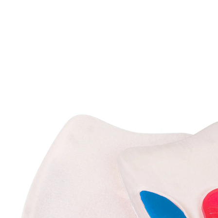
€ 8,99
incl. btw en plus
Verzendkosten
In het Winkelmandje
Leverbaar binnen 4-5 werkdagen
kan de houding verbeteren
ook geschikt voor hielspoor
2 verschillende dempings- en
ondersteuningszones
vermindert knie- en heuppijn
ontlast pezen en gewrichten