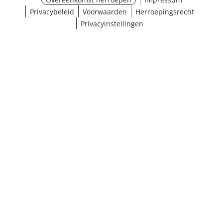
Privacybeleid
Voorwaarden
Herroepingsrecht
Privacyinstellingen
Maat selecteren
¹ Klik hier voor de inwisselvoorwaarden
Sluiten