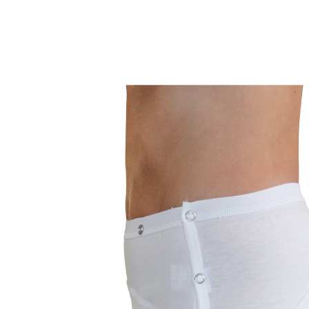
€ 27,99
incl. btw en plus
Verzendkosten
Maat
In het Winkelmandje
Leverbaar binnen > 5 weken
🤫
Discrete levering
Zijkant met 3 drukknopen, rubberen band voor non-
slip fit, met fixatiezak voor extra lange inserts.