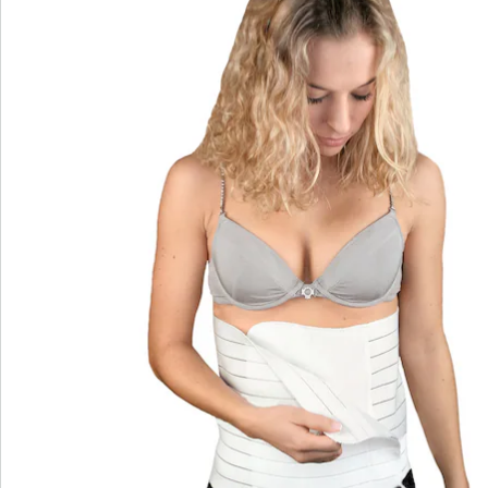
aanwezig zijn om de inwendige organen tegen te
houden, belasten deze de buikspieren met name
tijdens het zitten en staan met een groot deel van hun
gewicht. De postoperatieve bandage zorgt voor een
gelijkmatige drukverdeling, stabiliseert de wervelkolom
en ondersteunt de spieren. Door de ontlasting van het
getroffen gebied wordt het genezingsproces
bevorderd en nemen de klachten voelbaar af. De
uniseks bandage is geschikt voor mannen en vrouwen
en kan zowel in rust als bij lichaamsbeweging worden
gebruikt.
De postoperatieve bandage is geschikt voor gebruik bij
operatiewonden, gekneusde ribben,
buikwandcorrecties of gebroken ribben. Ook bij een
bestaande zwakte van de buikspieren, bij
wervelkolomklachten, tijdens de zwangerschap en na
de bevalling zorgt de bandage voor een weldadige
ontlasting en vermindering van klachten. Bij
lichamelijke activiteiten na een operatie geeft de