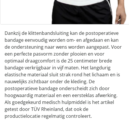
bandage steun en veiligheid en biedt hij bescherming
tegen een verzakking. Bij een verzakking verzakt een
orgaan of een deel van een orgaan.
Dankzij de klittenbandsluiting kan de postoperatieve
bandage eenvoudig worden om- en afgedaan en kan
de ondersteuning naar wens worden aangepast. Voor
een perfecte pasvorm zonder plooien en voor
optimaal draagcomfort is de 25 centimeter brede
bandage verkrijgbaar in vijf maten. Het langdurig
elastische materiaal sluit strak rond het lichaam en is
nauwelijks zichtbaar onder de kleding. De
postoperatieve bandage onderscheidt zich door
hoogwaardig materiaal en een eersteklas afwerking.
Als goedgekeurd medisch hulpmiddel is het artikel
getest door TÜV Rheinland, dat ook de
productielocatie regelmatig controleert.