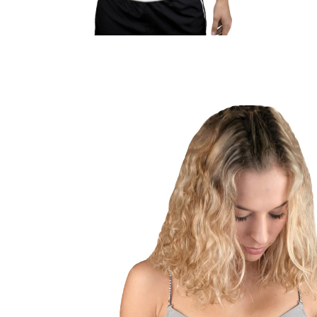
€ 51,99
incl. btw en plus
Verzendkosten
Maat
In het Winkelmandje
Leverbaar binnen 4-5 werkdagen
Helpt bij de behandeling van ischias en