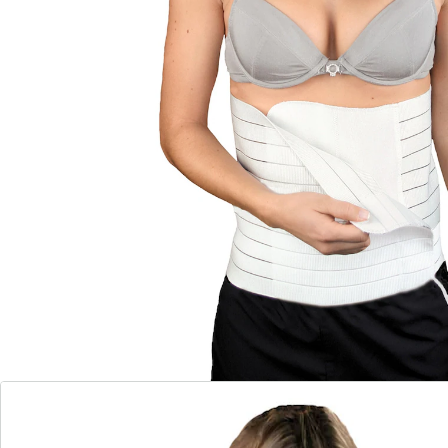
verlicht pijn in de onderrug
Geschikt bijv. na ribbreuken en
kneuzingen
Wasbaar tot 60°C
Geschikt voor ondersteuning van de
wervelkolom
Ontlast, beschermt en ondersteunt het
genezingsproces.
Materiaal: 33% katoen, 41% polyamide, 18% viscose, 8%
elastan
Breedte: 25 cm
Praktische klittenbandsluiting
Ondersteunt buik, ribben en rug
Vermindert klachten
Ondersteuning en veiligheid na de operatie
Gelijkmatige drukverdeling
Al bij geringe verwondingen aan de buikwand kunnen
er ernstige klachten ontstaan. Omdat er geen botten