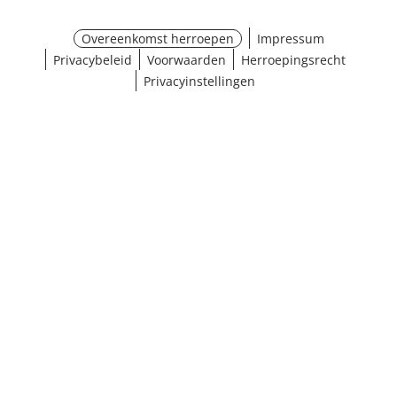
Overeenkomst herroepen
Impressum
Privacybeleid
Voorwaarden
Herroepingsrecht
Privacyinstellingen
¹ Klik hier voor de inwisselvoorwaarden
Sluiten