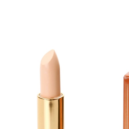
€ 10,99
1 kg = € 3.140,00
incl. btw en plus
Verzendkosten
In het Winkelmandje
Leverbaar binnen 4-5 werkdagen
bedekt littekens en oneffenheden
verlicht donkere kringen onder de ogen
antibacterieel effect
kan selectief gebruikt worden
Corrigeer kleine, storende schoonheidsfoutjes van de
huid. Met reinigende werking dankzij een antibacteriële
werkzame stof, dus ook prima geschikt bij acne. In