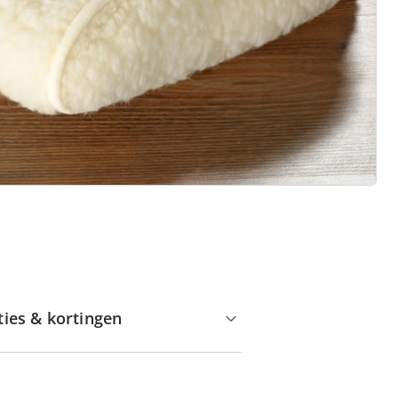
Huis & Comfort”
Gratis kopen op rekening
Gratis retour
Geen minimaal bestelbedrag
ties & kortingen