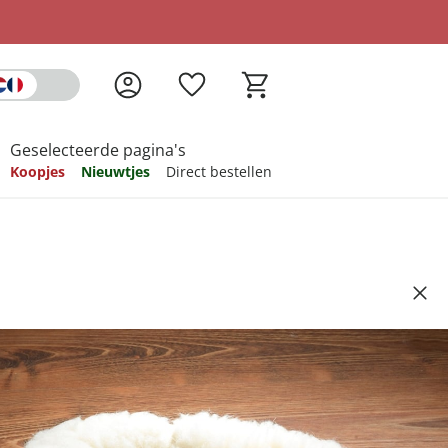
Geselecteerde pagina's
Koopjes
Nieuwtjes
Direct bestellen
pireren
pireren
pireren
pireren
pireren
etenwarmer natur
Artikelnummer 6564550
ndkosten