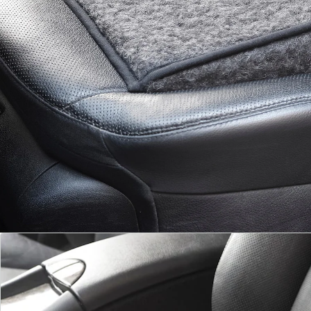
Details
Opmerkingen & producent
Beoordelingen
Direct uit de catalogus bestellen
Catalogus aanvragen