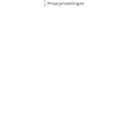
Privacyinstellingen
¹ Klik hier voor de inwisselvoorwaarden
Sluiten