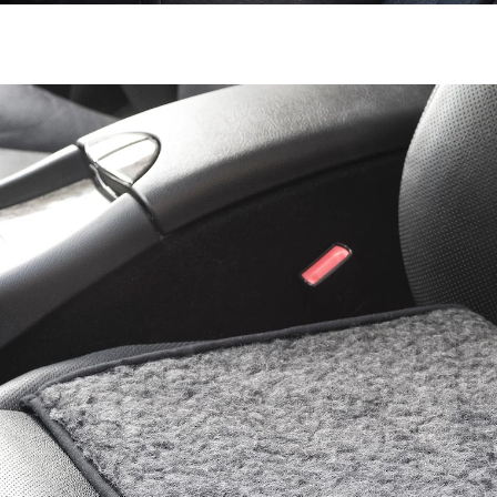
€ 21,99
incl. btw en plus
Verzendkosten
In het Winkelmandje
Leverbaar binnen 4-5 werkdagen
Goed zitten is het beste!
Dit wigkussen van scheerwol ondersteunt een gezonde
zitpositie en ontlast de rug- en lendenwervels. U rijdt
meer ontspannen en komt uitgerust en zonder pijn
aan op uw bestemming. Extra comfortabel dankzij de
buitenkant van scheerwol.