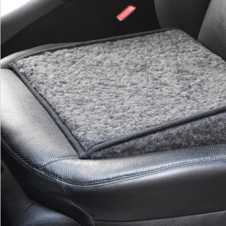
We zijn er voor u
Servicehotline
3 redenen voor
“Huis & Comfort”