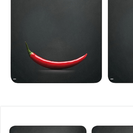
van ESG-veiligheidsglas
hygiënisch, geur- en smaakneutraal
met 4 voetjes
verkrijgbaar in verschillende designs
(kruiden, ristorante, leisteen, graniet,
marmer, healthy kitchen, paprika en
peper)
Afmetingen per plank: 52 x 30 x 0,8 cm
Afdekplaten voor het fornuis hebben meerdere
functies tegelijk. Ze beschermen keramische platen
tegen vuil en krassen en creëren een extra werkblad,
dat u kunt gebruiken voor het bereiden en serveren
van gerechten. Omdat de planken zijn gemaakt van
speciaal gehard glas (ESG-veiligheidsglas), zijn ze zo
goed als onbreekbaar en uitstekend geschikt als
snijplank.