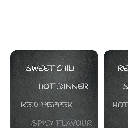
€ 15,99
incl. btw en plus
Verzendkosten
Variant
paprika-peper
+ 1
In het Winkelmandje
Leverbaar binnen 4-5 werkdagen
Multifunctionele glazen snijplank voor het
afdekken van keramische kookplaten