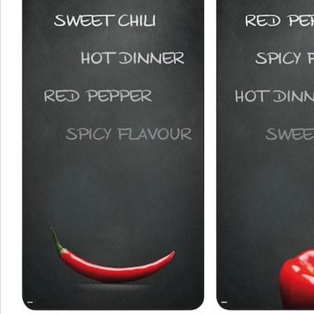
Na het afdrogen kunt u ze gewoon weer terugleggen
op hun plaats op de kookplaat. Daar maken ze dankzij
hun mooie motieven altijd indruk: het paprika- en
pepermotief is perfect voor iedereen die wel van een
beetje pittig houdt en het ristorante-motief met zijn
specialiteiten uit Bella Italia doet de harten van Italië-
fans sneller kloppen. Van de verse kruiden en het
Healthy Kitchen-design krijg je zin in een gezonde,
smakelijke lunch of een lekkere salade. Wie het liever
wat meer basic houdt, gaat voor de motieven leisteen,
graniet of marmer.
Details
Opmerkingen & producent