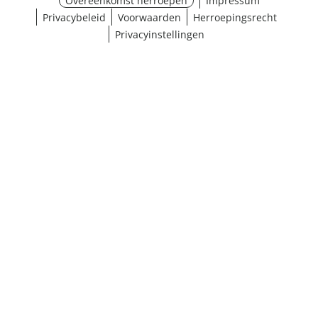
Overeenkomst herroepen
Impressum
Privacybeleid
Voorwaarden
Herroepingsrecht
Privacyinstellingen
¹ Klik hier voor de inwisselvoorwaarden
Sluiten