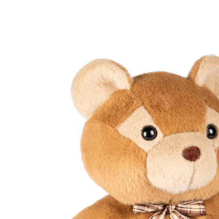
€ 24,99
incl. btw en plus
Verzendkosten
Personalisatie toevoegen
Geen personalisatie
Leverbaar binnen 6-7 werkdagen
Welkom op deze wereld!
Het is een mooie traditie, om pasgeborenen met een
geschenk welkom te heten op deze wereld! Deze
heerlijk zachte knuffelbeer zal daarom zeker in de
smaak vallen. Zijn poten borduren we graag naar wens.