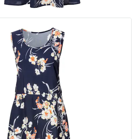
euwe modemerk
asics of trendy highlights: wedolina
eidenheid, comfortabele pasvormen
rhouding. Elk stuk flatteert het
onlijkheid - voor een zelfverzekerd