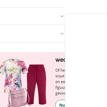
wedolina - Ons ni
Of het nu gaat om elegante b
staat voor modieuze versch
en een faire prijs-kwaliteitve
figuur en benadrukt je perso
gevoel, elke dag.
Nu ontdekken