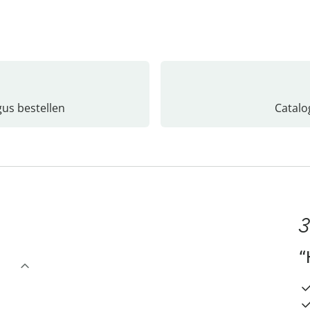
gus bestellen
Catalo
3
“