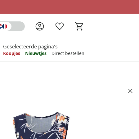
Geselecteerde pagina's
Koopjes
Nieuwtjes
Direct bestellen
pireren
pireren
pireren
pireren
pireren
"
Artikelnummer 6751024
ndkosten