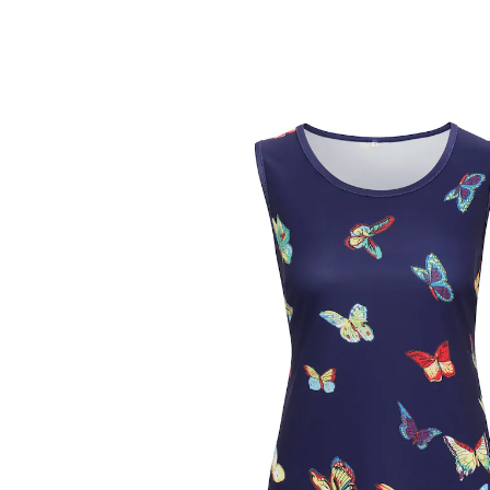
€ 19,99
incl. btw en plus
Verzendkosten
Maat
In het Winkelmandje
Leverbaar binnen 4-5 werkdagen
luchtig licht draaggevoel
Een jurk om verliefd op te worden: deze mouwloze
jerseyjurk laat uw figuur prachtig uitkomen! De losse
snit accentueert uw silhouet op subtiele wijze en
verhult kleine probleemzones.