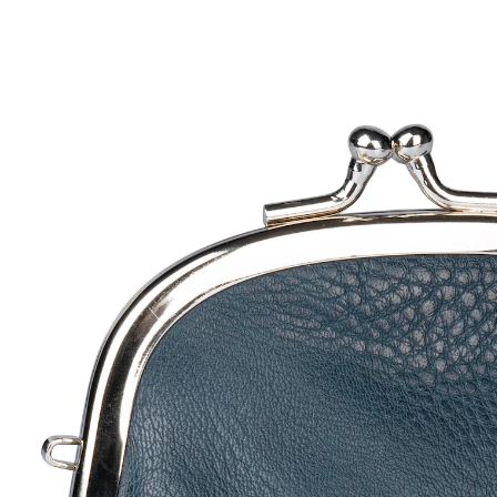
€ 9,99
incl. btw en plus
Verzendkosten
In het Winkelmandje
Leverbaar binnen 4-5 werkdagen
Waakzame kattenogen!
met betrouwbare clipsluiting
binnenin opbergruimte met rits
In deze portemonnee met schattig kattenborduursel is
uw geld altijd veilig dankzij de clipsluiting. De rits aan
de binnenkant biedt extra opbergruimte.