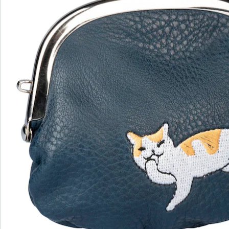
wedolina - Ons nieuwe modemerk
Of het nu gaat om elegante basics of trendy
highlights: wedolina staat voor modieuze
verscheidenheid, comfortabele pasvormen en een
faire prijs-kwaliteitverhouding. Elk stuk flatteert het
figuur en benadrukt je persoonlijkheid - voor een
zelfverzekerd gevoel, elke dag.
Nu ontdekken
Ontdek de juiste wonderwalk schoen voor elke
outfit