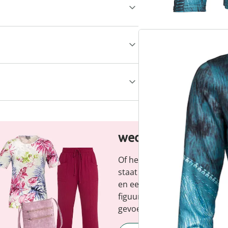
wedolina - Ons ni
Of het nu gaat om elegante b
staat voor modieuze versch
en een faire prijs-kwaliteitve
figuur en benadrukt je perso
gevoel, elke dag.