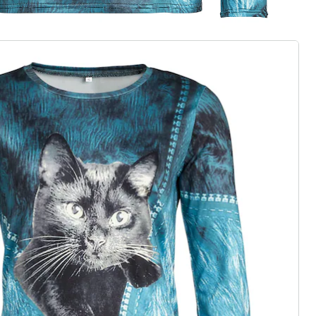
€ 19,99
euwe modemerk
asics of trendy highlights: wedolina
eidenheid, comfortabele pasvormen
rhouding. Elk stuk flatteert het
onlijkheid - voor een zelfverzekerd