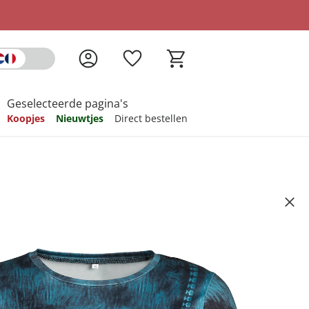
Geselecteerde pagina's
Koopjes
Nieuwtjes
Direct bestellen
pireren
pireren
pireren
pireren
pireren
Kater Felix”
Artikelnummer 6683614
ndkosten