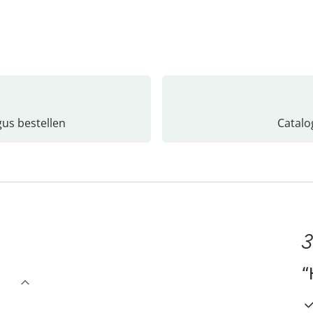
gus bestellen
Catalo
3
“