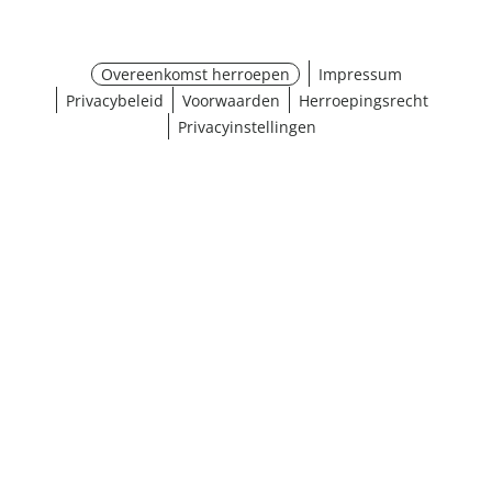
Overeenkomst herroepen
Impressum
Privacybeleid
Voorwaarden
Herroepingsrecht
Privacyinstellingen
¹ Klik hier voor de inwisselvoorwaarden
Sluiten