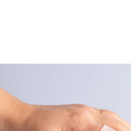
€ 5,99
incl. btw en plus
Verzendkosten
In het Winkelmandje
Leverbaar binnen 4-5 werkdagen
Afwassen met een wondje?
Gelukkig, dat er hiervoor het herbruikbare
beschermkapje met softgel bestaat! Ook geschikt voor
zere tenen! Een echte aanrader!
• houdt de pleister droog
• ook geschikt voor de tenen