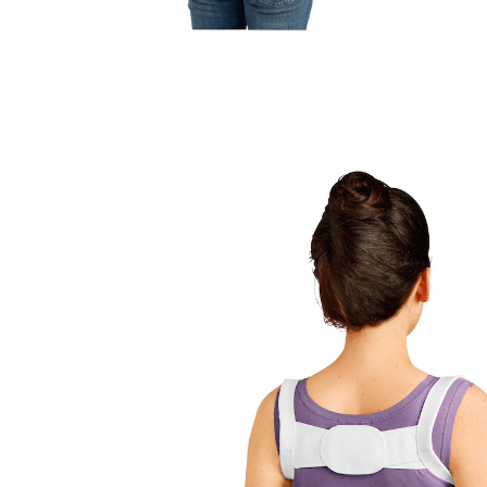
€ 9,99
incl. btw en plus
Verzendkosten
In het Winkelmandje
Leverbaar binnen 4-5 werkdagen
Door rechtop te lopen lijkt u slanker!
Deze praktische gepolsterde rugbrace in universele
maat is met een verstelbare rugband uitgerust, zodat
deze aan vrijwel elk lichaam is aan te passen.
Ruggengraat en schouders worden recht en naar
achteren getrokken. Door het hoge percentage