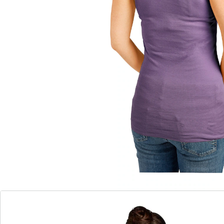
elastaan is het product zeer rekbaar, maar biedt toch
goede steun. Gepolsterd.
Details
Opmerkingen & producent
Beoordelingen
Direct uit de catalogus bestellen