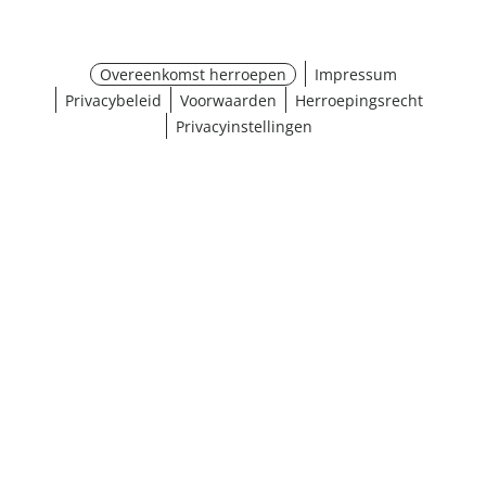
Overeenkomst herroepen
Impressum
Privacybeleid
Voorwaarden
Herroepingsrecht
Privacyinstellingen
¹ Klik hier voor de inwisselvoorwaarden
Sluiten