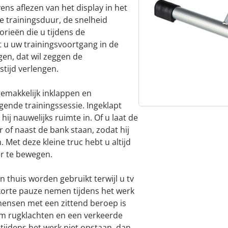
ens aflezen van het display in het
e trainingsduur, de snelheid
rieën die u tijdens de
t u uw trainingsvoortgang in de
gen, dat wil zeggen de
stijd verlengen.
gemakkelijk inklappen en
ende trainingssessie. Ingeklapt
 hij nauwelijks ruimte in. Of u laat de
r of naast de bank staan, zodat hij
 Met deze kleine truc hebt u altijd
r te bewegen.
en thuis worden gebruikt terwijl u tv
 korte pauze nemen tijdens het werk
ensen met een zittend beroep is
m rugklachten en een verkeerde
tijdens het werk niet opstaan, dan