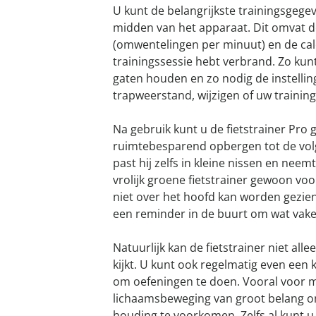
U kunt de belangrijkste trainingsgegev
midden van het apparaat. Dit omvat d
(omwentelingen per minuut) en de calo
trainingssessie hebt verbrand. Zo kun
gaten houden en zo nodig de instellin
trapweerstand, wijzigen of uw training
Na gebruik kunt u de fietstrainer Pro 
ruimtebesparend opbergen tot de volg
past hij zelfs in kleine nissen en neemt
vrolijk groene fietstrainer gewoon voo
niet over het hoofd kan worden gezien.
een reminder in de buurt om wat vake
Natuurlijk kan de fietstrainer niet alle
kijkt. U kunt ook regelmatig even een
om oefeningen te doen. Vooral voor m
lichaamsbeweging van groot belang o
houding te voorkomen. Zelfs al kunt u 