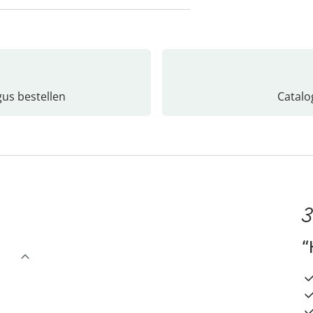
gus bestellen
Catalo
3
“