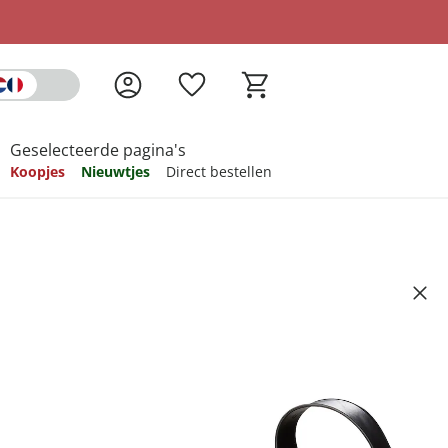
Geselecteerde pagina's
Koopjes
Nieuwtjes
Direct bestellen
pireren
pireren
pireren
pireren
pireren
Artikelnummer 6518605
ndkosten