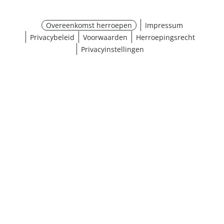
Overeenkomst herroepen
Impressum
Privacybeleid
Voorwaarden
Herroepingsrecht
Privacyinstellingen
¹ Klik hier voor de inwisselvoorwaarden
Sluiten