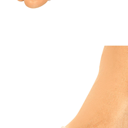
€ 9,99
incl. btw en plus
Verzendkosten
In het Winkelmandje
Leverbaar binnen 4-5 werkdagen
Hulp voor onrustige voeten
zacht kussentje voor de bal van de voet
Dat is funest voor uw wandelplezier. Daarom raden wij
u de elastische steunbandage aan! Die schuift u
gewoon over de voorvoet. Het ingewerkte siliconen
gedeelte neemt de pijnlijke druk van de bal van uw voet