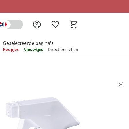
Geselecteerde pagina's
Koopjes
Nieuwtjes
Direct bestellen
pireren
pireren
pireren
pireren
pireren
agfix"
Artikelnummer 422652
ndkosten