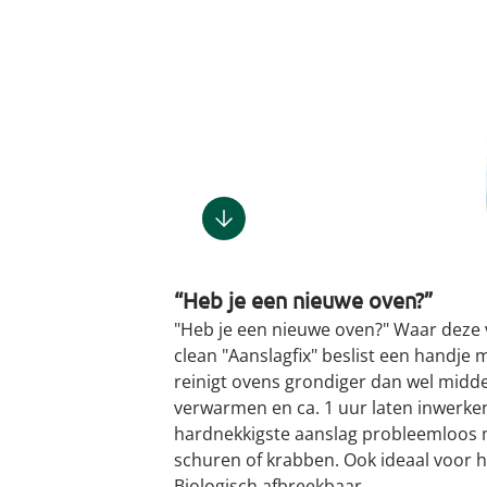
Gootsteenm
Douchekop
Sieraden &
Dierenbenodigdheden
Fitnessapparaten
Dierenbenodigdheden
Klokken & wekkers
Herenaccessoires
Keukenapparaten
Geschenken voor de
Gootsteeno
Doucherek
Tassen
gootsteenr
Grafdecoratie
Gezondheidsartikelen
kinderen
Huishoudelijke hulpen
Meubilair
Herenkleding
Geniale ba
Keukeninrichting
Keukenrein
Geniale tuinartikelen
Incontinentieartikelen
Geschenken voor de man
Klussen
Verlichting & lampen
Herenondergoed
Toiletacces
Keukentextiel
Theedoeke
Plantenaccessoires
Lichaamsverzorgingsproducten
Geschenken voor de
Meer ontdekken
Meer ontdekken
Meer ontdekken
Meer ontd
vrouw
Meer ontdekken
Plantenshop
Mobiliteits- &
loophulpmiddelen
Knutselen & handwerken
Tuindecoratie
Wellnessproducten
Vrijetijdsartikelen
“Heb je een nieuwe oven?”
Tuinmeubels &
accessoires
"Heb je een nieuwe oven?" Waar deze 
clean "Aanslagfix" beslist een handj
Meer ontdekken
reinigt ovens grondiger dan wel midde
verwarmen en ca. 1 uur laten inwerken
hardnekkigste aanslag probleemloos 
schuren of krabben. Ook ideaal voor h
Biologisch afbreekbaar.