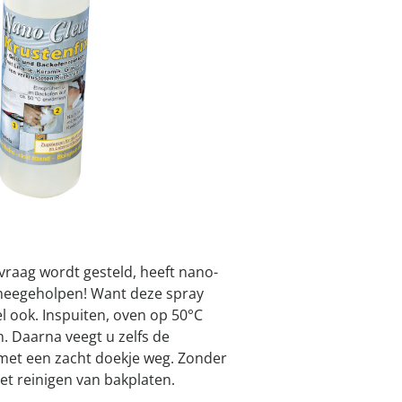
atjes
pen & handdouches
 Horloges
I
Geniale
Voorjaars
Decoratiev
Tuindecora
Schoenent
rganizers &
jes
kookaccess
nu ontdek
jetzt entde
nu ontdek
nu ontdek
ekjes
nu ontdek
dhulpmiddelen
Leverbaar binnen 
iging
soires
n
ekken
Alternatief product
We hebben een altern
misschien interessant
vraag wordt gesteld, heeft nano-
e meegeholpen! Want deze spray
l ook. Inspuiten, oven op 50°C
. Daarna veegt u zelfs de
1
met een zacht doekje weg. Zonder
et reinigen van bakplaten.