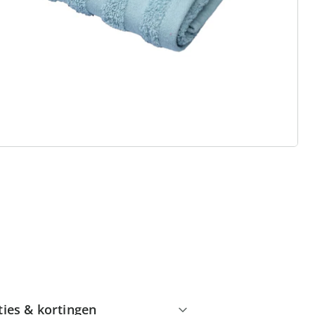
 redenen voor
Huis & Comfort”
Gratis kopen op rekening
Gratis retour
Geen minimaal bestelbedrag
ties & kortingen