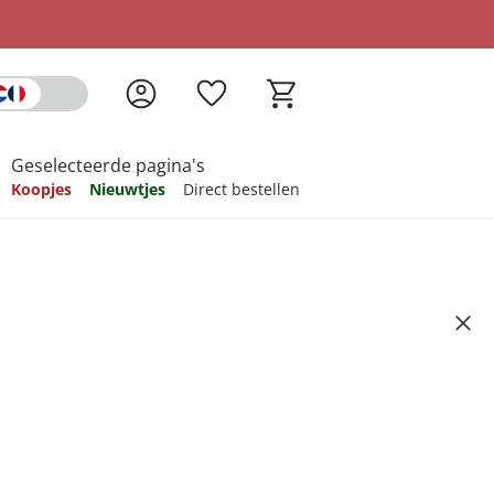
Geselecteerde pagina's
Koopjes
Nieuwtjes
Direct bestellen
pireren
pireren
pireren
pireren
pireren
rsonaliseerd met naam, 70x140
 rookblauw
Artikelnummer 6725015