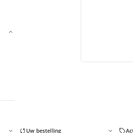
3
“
Uw bestelling
Ac