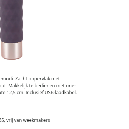
atjes
pen & handdouches
 Horloges
I
Geniale
Voorjaars
Decoratiev
Tuindecora
Schoenent
rganizers &
jes
kookaccess
nu ontdek
jetzt entde
nu ontdek
nu ontdek
ekjes
nu ontdek
dhulpmiddelen
Leverbaar binnen 
iging
🤫
Discrete levering
soires
n
ekken
emodi. Zacht oppervlak met
ot. Makkelijk te bedienen met one-
te 12,5 cm. Inclusief USB-laadkabel.
BS, vrij van weekmakers