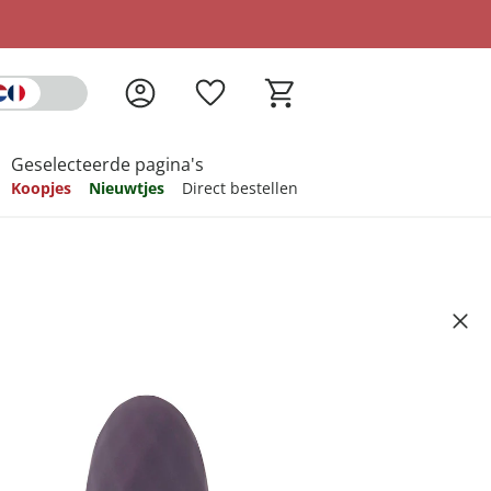
Geselecteerde pagina's
Koopjes
Nieuwtjes
Direct bestellen
pireren
pireren
pireren
pireren
pireren
 Dia
7
ndkosten