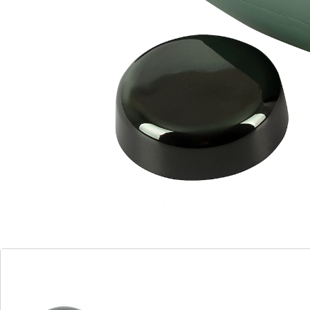
massagenoppen en groeven, uitneembaar voor
eenvoudige reiniging. Discreet opgeborgen in de
beschermkap. Oplaadbaar, USB-kabel inbegrepen.
Informatie over de batterijen:
Incl. batterijen. (Lithiumionaccu x 1)
Details
Opmerkingen & producent
Beoordelingen