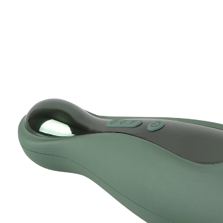
€ 129,00
incl. btw en plus
Verzendkosten
In het Winkelmandje
Leverbaar binnen 4-5 werkdagen
🤫
Discrete levering
Hoogtepunten voor hem!
genotvolle afwisseling dankzij de zuig- en
trilfunctie
Voor intens sologenot. Combineert 6 vibratie- en 3
zuigstanden, gemakkelijk te bedienen met één druk op
de knop. Binnenin met ontelbare zachte