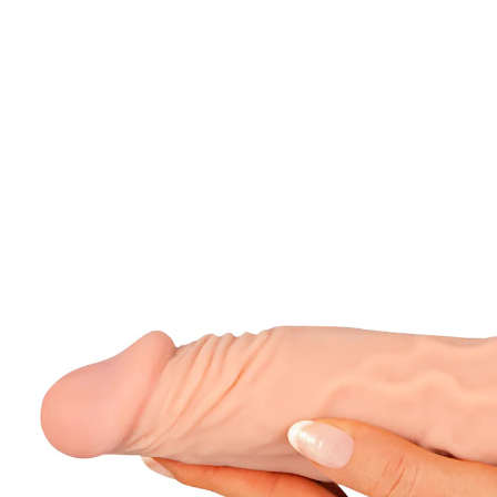
€ 29,99
incl. btw en plus
Verzendkosten
In het Winkelmandje
Leverbaar binnen 4-5 werkdagen
🤫
Discrete levering
Voor prachtige erecties!
Ondersteunt tegelijkertijd het mannelijk
uithoudingsvermogen en de penisvergroting.
Inbrengdiepte: 16,5 cm