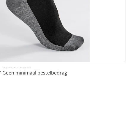
 redenen voor
Huis & Comfort”
Gratis kopen op rekening
Gratis retour
Geen minimaal bestelbedrag