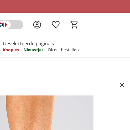
Geselecteerde pagina's
Koopjes
Nieuwtjes
Direct bestellen
pireren
pireren
pireren
pireren
pireren
sokken, 2 paar
Artikelnummer 6507174
ndkosten