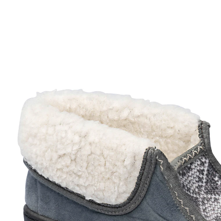
€ 23,99
incl. btw en plus
Verzendkosten
Maat
In het Winkelmandje
Leverbaar binnen 4-5 werkdagen
Cottage romantiek voor thuis
Berggevoel - deze laars geeft je meteen een gevoel van
veiligheid en warmte. Ze zijn gemakkelijk aan en uit te
trekken en perfect voor ontspannen dagen thuis. Het
zachte materiaal zorgt voor optimaal comfort.