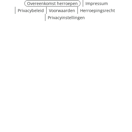
Overeenkomst herroepen
Impressum
Privacybeleid
Voorwaarden
Herroepingsrecht
Privacyinstellingen
Maat selecteren
¹ Klik hier voor de inwisselvoorwaarden
Sluiten