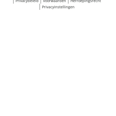
Privacybeleid
Voorwaarden
Herroepingsrecht
Privacyinstellingen
¹ Klik hier voor de inwisselvoorwaarden
Sluiten