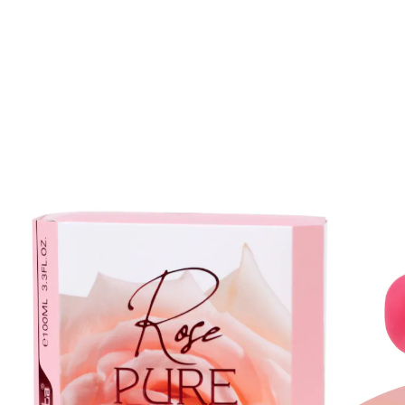
€ 9,99
1 l = € 99,90
incl. btw en plus
Verzendkosten
In het Winkelmandje
Leverbaar binnen 4-5 werkdagen
De geur van koninginnen!
Deze heerlijke, bloemige geur is het summum van
romantiek en brengt het beste van 3 soorten rozen
samen! Topnoot: May rose. Hartnoot: Bulgarian rose.
Basisnoot: Turkish rose.