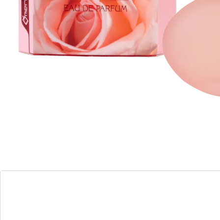
Details
Opmerkingen & producent
Beoordelingen
Direct uit de catalogus bestellen
Catalogus aanvragen