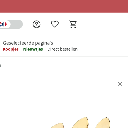
Geselecteerde pagina's
Koopjes
Nieuwtjes
Direct bestellen
n
pireren
pireren
pireren
pireren
pireren
-delig
Artikelnummer 6842372
ndkosten