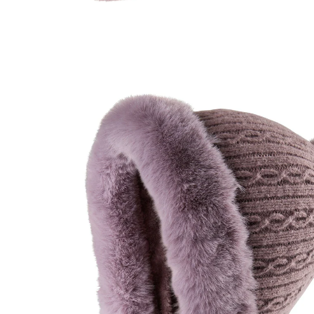
€ 15,99
incl. btw en plus
Verzendkosten
In het Winkelmandje
Leverbaar binnen 4-5 werkdagen
Sjaal of muts? Allebei natuurlijk!
te gebruiken als mondbescherming
de kraag beschermt tegen wind en kou
Een echt allround talent: deze lekker zachte polar
sjaalmuts ­beschermt uw hoofd, oren en hals tegen de
kou en de wind. De sjaal is bovendien om te ­vormen
tot mondbescherming.