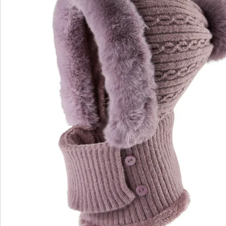
wedolina - Ons nieuwe modemerk
Of het nu gaat om elegante basics of trendy
highlights: wedolina staat voor modieuze
verscheidenheid, comfortabele pasvormen en een
faire prijs-kwaliteitverhouding. Elk stuk flatteert het
figuur en benadrukt je persoonlijkheid - voor een
zelfverzekerd gevoel, elke dag.
Nu ontdekken
Ontdek de juiste wonderwalk schoen voor elke
outfit