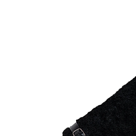
€ 13,99
incl. btw en plus
Verzendkosten
In het Winkelmandje
Leverbaar binnen 4-5 werkdagen
Zacht jasje voor koude handen!
kunnen samen of apart gedragen worden
handschoen met pluizig zachte voering
Een onverslaanbaar winteraccessoire: deze
polswarmer-handschoenen kunt u naar wens apart of
gecombineerd dragen.