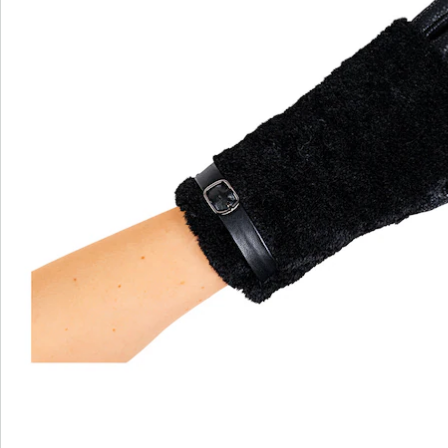
wedolina - Ons nieuwe modemerk
Of het nu gaat om elegante basics of trendy
highlights: wedolina staat voor modieuze
verscheidenheid, comfortabele pasvormen en een
faire prijs-kwaliteitverhouding. Elk stuk flatteert het
figuur en benadrukt je persoonlijkheid - voor een
zelfverzekerd gevoel, elke dag.
Nu ontdekken
Ontdek de juiste wonderwalk schoen voor elke
outfit