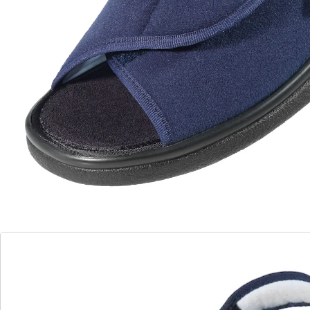
inlegzool van EVA en textiel. Antislip PU-loopzool.
Machinewas 30°C.
Details
Opmerkingen & producent
Beoordelingen
Direct uit de catalogus bestellen