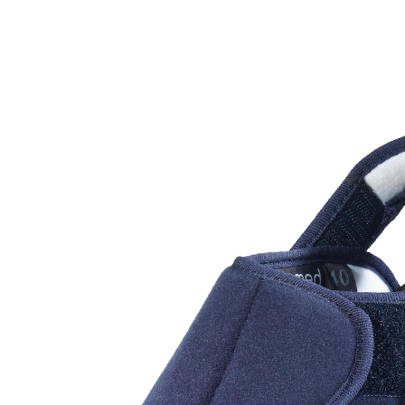
vanaf
€ 59,99
incl. btw en plus
Verzendkosten
Maat
In het Winkelmandje
Leverbaar binnen 4-5 werkdagen
kan wijd open - met "converteerbare"
sluiting
ademend Cosy-Fit bovenmateriaal
Bovenmateriaal van 100% polyester, voerng en