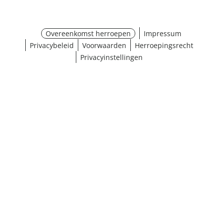
Overeenkomst herroepen
Impressum
Privacybeleid
Voorwaarden
Herroepingsrecht
Privacyinstellingen
Maat selecteren
¹ Klik hier voor de inwisselvoorwaarden
Sluiten