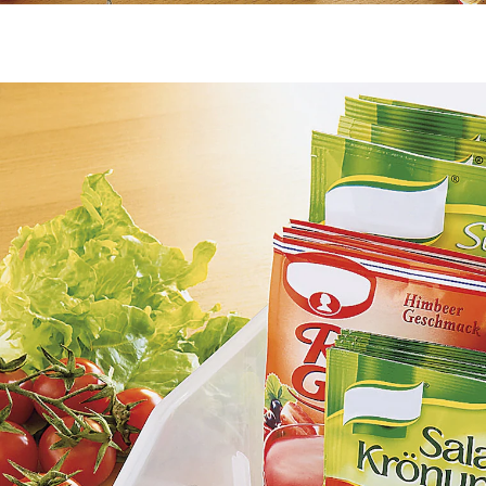
€ 8,99
incl. btw en plus
Verzendkosten
In het Winkelmandje
Leverbaar binnen 4-5 werkdagen
Alles op orde – ook in de keuken!
De pakjes soep liggen her en der verspreid? Dat wordt
anders met de flexi-box! Twee flexibele tussenschotten
zorgen voor stevigheid en orde.
Details