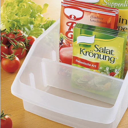
We zijn er voor u
Servicehotline
3 redenen voor
“Huis & Comfort”
Gratis kopen op rekening
Gratis retour