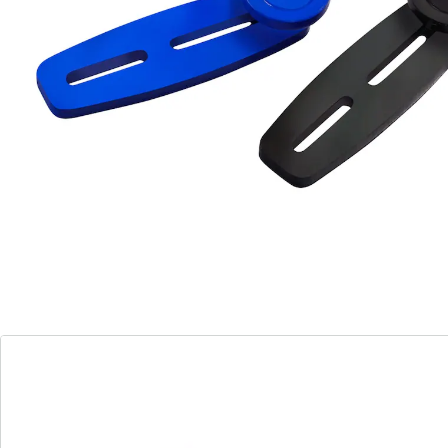
5 stuks
Details
Opmerkingen & producent
Beoordelingen
Direct uit de catalogus bestellen