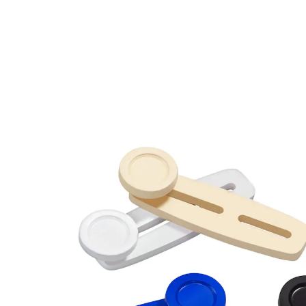
€ 9,99
incl. btw en plus
Verzendkosten
In het Winkelmandje
Leverbaar binnen 4-5 werkdagen
Werkt sneller dan welk dieet ook!
Wanneer de broek na het eten knelt, zorgt de siliconen
bandverbreder voor instant verlichting! Haak het
elastiek rond de broeksknoop en u krijgt weer lucht.
Zonder dat de kleermaker eraan te pas moet komen
en zonder dieet. U ontvangt 5 stuks in verschillende
kleuren.