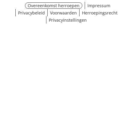
Overeenkomst herroepen
Impressum
Privacybeleid
Voorwaarden
Herroepingsrecht
Privacyinstellingen
Maat selecteren
¹ Klik hier voor de inwisselvoorwaarden
Sluiten