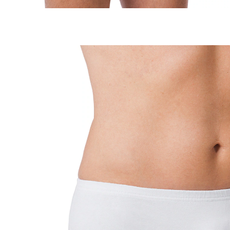
€ 21,99
incl. btw en plus
Verzendkosten
Maat
In het Winkelmandje
Leverbaar binnen 4-5 werkdagen
🤫
Discrete levering
Zodat je inlegzolen goed passen
Zodat je inlegzolen goed passen. Met PU-coating.
Ademend en antibacterieel. Met inzetstuk van gaas om
de absorberende pads op hun plaats te houden.