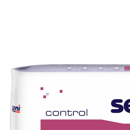
€ 10,99
incl. btw en plus
Verzendkosten
Variant
Plus
+ 1
In het Winkelmandje
Leverbaar binnen 4-5 werkdagen
🤫
Discrete levering
Voor uw comfort en bescherming!