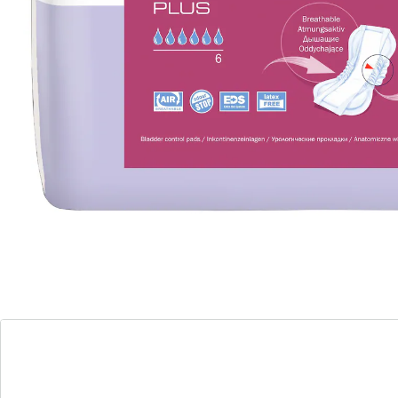
Dit anatomisch gevormd, ademend
incontinentieverband past zich optimaal aan uw
lichaam aan! Dankzij de anti-lek bescherming opzij
biedt het verband rondom betrouwbaar bescherming.
Bovendien neemt het goed absorberende,
antibacteriële materiaal vocht snel op en houdt het
vast in de kern. Voor hem en haar!
Details
Opmerkingen & producent
Beoordelingen