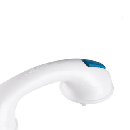
gus aanvragen
 redenen voor
Huis & Comfort”