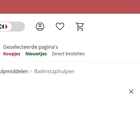
Geselecteerde pagina's
Koopjes
Nieuwtjes
Direct bestellen
hulpmiddelen
Badinstaphulpen
pireren
pireren
pireren
pireren
pireren
Artikelnummer 6582370
ndkosten