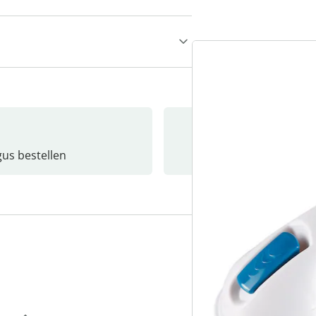
gus bestellen
Catalo
3
“