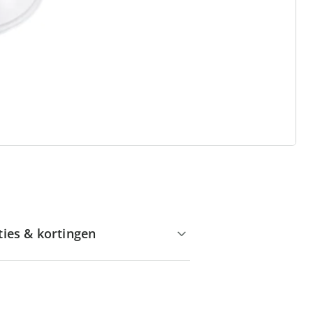
Gratis kopen op rekening
Gratis retour
Geen minimaal bestelbedrag
ties & kortingen