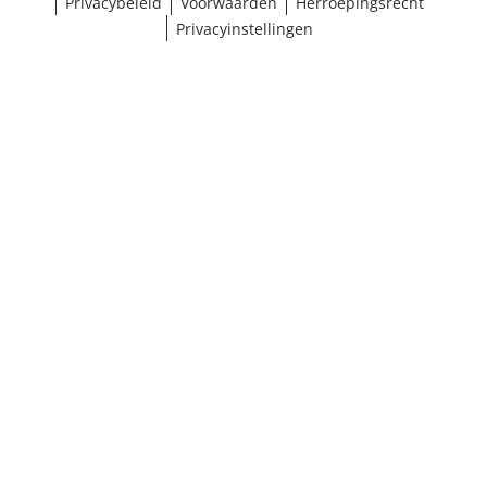
Privacybeleid
Voorwaarden
Herroepingsrecht
Privacyinstellingen
¹ Klik hier voor de inwisselvoorwaarden
Sluiten