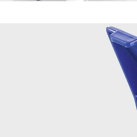
€ 4,99
incl. btw en plus
Verzendkosten
In het Winkelmandje
Leverbaar binnen 4-5 werkdagen
Tabletten veilig halveren!
Verdeler & voorraadpot in één
splijt niet-omhulde tabletten in een
handomdraai
Halveert ongecoate pillen veilig en precies: tablet in de
houder leggen, deksel sluiten, klaar! Voorvakje voor
meerdere tabletten.