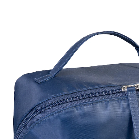
€ 9,99
incl. btw en plus
Verzendkosten
In het Winkelmandje
Leverbaar binnen 4-5 werkdagen
Ontspannen op vakantie!
doordachte indeling voor optimale orde
Compact vanbuiten, ruim vanbinnen: deze toilettas
kan helemaal worden opengevouwen en biedt
verrassend veel ruimte voor al uw
verzorgingsproducten. Met extra vak voor accessoires
en meer.