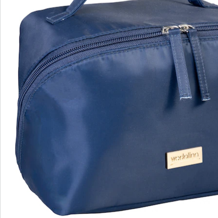
wedolina - Ons nieuwe modemerk
Of het nu gaat om elegante basics of trendy
highlights: wedolina staat voor modieuze
verscheidenheid, comfortabele pasvormen en een
faire prijs-kwaliteitverhouding. Elk stuk flatteert het
figuur en benadrukt je persoonlijkheid - voor een
zelfverzekerd gevoel, elke dag.
Nu ontdekken
Ontdek de juiste wonderwalk schoen voor elke
outfit