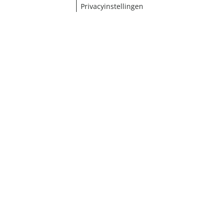
Privacyinstellingen
¹ Klik hier voor de inwisselvoorwaarden
Sluiten