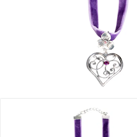
Details
Opmerkingen & producent
Beoordelingen
Direct uit de catalogus bestellen
Catalogus aanvragen