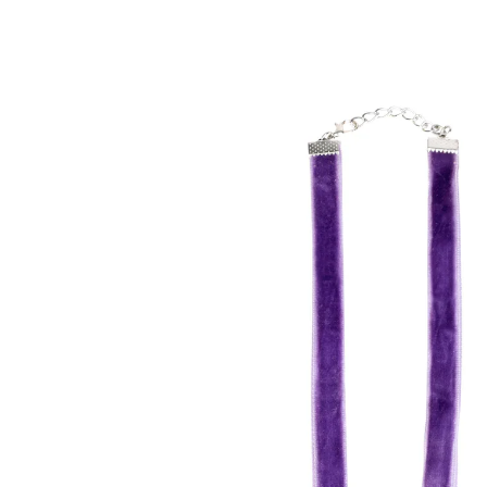
€ 9,99
incl. btw en plus
Verzendkosten
In het Winkelmandje
Leverbaar binnen 4-5 werkdagen
Traditie in hartjesvorm!
ideaal bij traditionele blouses
Romantiek en traditie in één: de elegante details en
sprankelende accenten maken deze ketting tot het
perfecte accessoire voor uw traditionele outfit. Met
elegante fluwelen band.