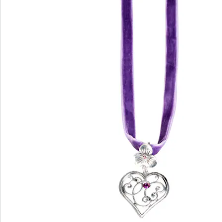
We zijn er voor u
Servicehotline
3 redenen voor
“Huis & Comfort”