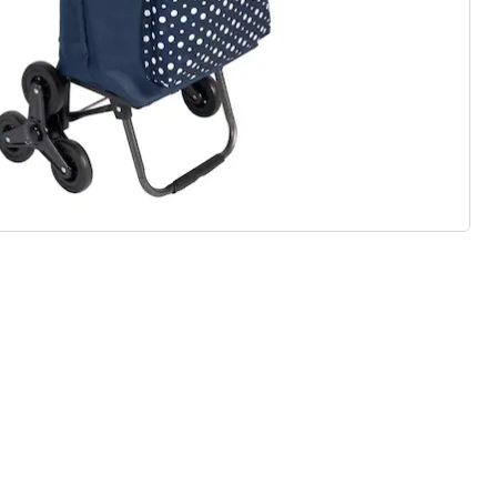
 redenen voor
Huis & Comfort”
Gratis kopen op rekening
Gratis retour
Geen minimaal bestelbedrag