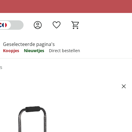
Geselecteerde pagina's
Koopjes
Nieuwtjes
Direct bestellen
s
pireren
pireren
pireren
pireren
pireren
ley “Stippen” 2.0
Artikelnummer 6708307
ndkosten