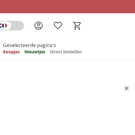
Geselecteerde pagina's
Koopjes
Nieuwtjes
Direct bestellen
pireren
pireren
pireren
pireren
pireren
, 3 stuks
Artikelnummer 6342302
ndkosten