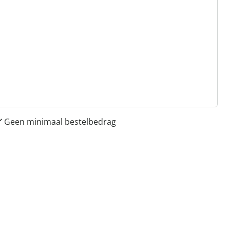
 redenen voor
Huis & Comfort”
Gratis kopen op rekening
Gratis retour
Geen minimaal bestelbedrag