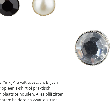
atjes
pen & handdouches
 Horloges
Geniale
Voorjaars
Decoratiev
Tuindecora
Schoenent
I
rganizers &
jes
kookaccess
nu ontdek
jetzt entde
nu ontdek
nu ontdek
ekjes
nu ontdek
dhulpmiddelen
iging
Leverbaar binnen 
soires
n
ekken
“inkijk” u wilt toestaan. Blijven
 op een T-shirt of praktisch
 plaats te houden. Alles blijf zitten
ianten: heldere en zwarte strass,