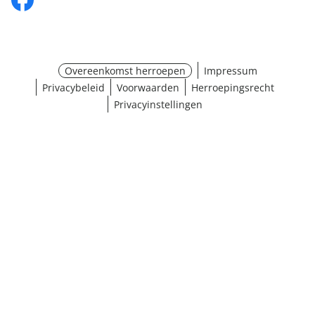
Overeenkomst herroepen
Impressum
Privacybeleid
Voorwaarden
Herroepingsrecht
Privacyinstellingen
¹ Klik hier voor de inwisselvoorwaarden
Sluiten