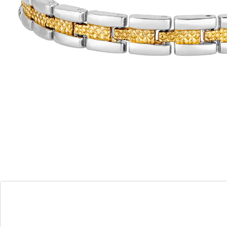
magneetjes ingewerkt, die o.a. de bloedcirculatie
kunnen stimuleren en voor meer vitaliteit kunnen
zorgen.
Details
Opmerkingen & producent
Beoordelingen
Direct uit de catalogus bestellen