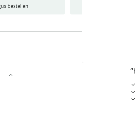
gus bestellen
Catalo
3
“