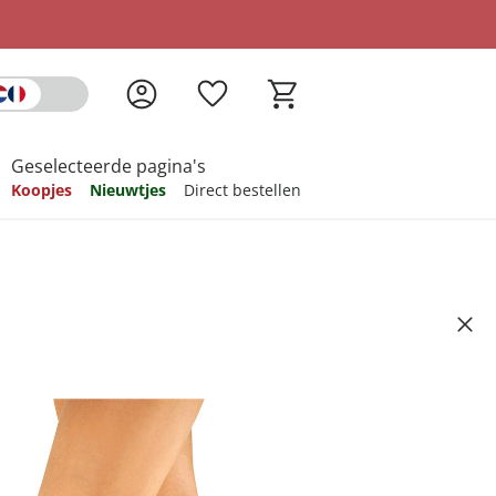
Geselecteerde pagina's
Koopjes
Nieuwtjes
Direct bestellen
pireren
pireren
pireren
pireren
pireren
ex21, 3 paar zwart
Artikelnummer 6549241
ndkosten