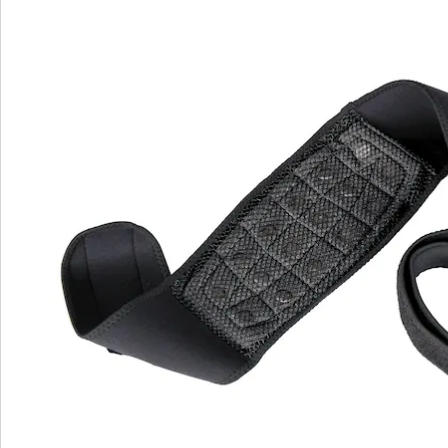
tussenwervelschijven te ondersteunen en rugpijn te
verlichten. De gerichte magnetische kracht,
gecombineerd met de weldadige warmte, bevordert
een aangename ontspanning en comfort.
Met een lengte van ca. 145 cm is deze bandage
gemakkelijk te dragen en individueel instelbaar. Draag
hem discreet onder je kleding en geniet van de
voordelen van gerichte rugondersteuning die de hele
onderrug bedekt. Let op: deze bandage is niet geschikt
voor zwangere vrouwen of mensen met pacemakers.
Koop nu deze verzachtende ondersteuning voor je
onderrug!
Details