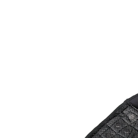
€ 21,99
incl. btw en plus
Verzendkosten
In het Winkelmandje
Leverbaar binnen 4-5 werkdagen
Alternatief product
We hebben een alternatief voor dit artikel gevonden
dat misschien interessant voor u is:
mayenvital