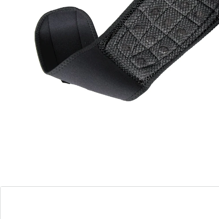
Magneet-lendengordel
(13)
Eenheidsprijs:
€ 19,99
Effectieve rugondersteuning met warmte en
magnetische kracht!
ondersteunt de tussenwervelschijven
16 krachtige magneten
individueel in lengte verstelbaar
Ervaar revolutionaire ondersteuning voor je onderrug
met deze magnetische lendensteun. De geïntegreerde
16 magneten, elk met een sterkte van 500 gauss,
genereren een zachte, verwarmende energie die zich
richt op de onderrug en een ontspannend effect heeft.
Deze bandage is speciaal ontwikkeld om de